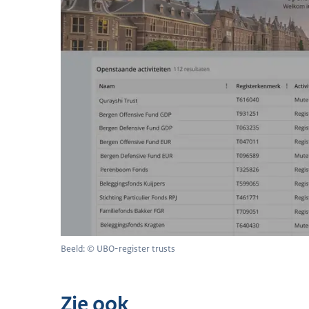
Beeld: © UBO-register trusts
Zie ook