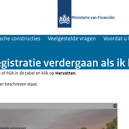
Naar de homepage van UBO-register t
Ministerie van Financiën
ische constructies
Veelgestelde vragen
Voordat u 
gistratie verdergaan als ik
of FGR in de tabel en klik op
Hervatten
.
ier beschreven staat.
der 'Openstaande activiteiten'. De knop 'Hervatten' is gehighlight.