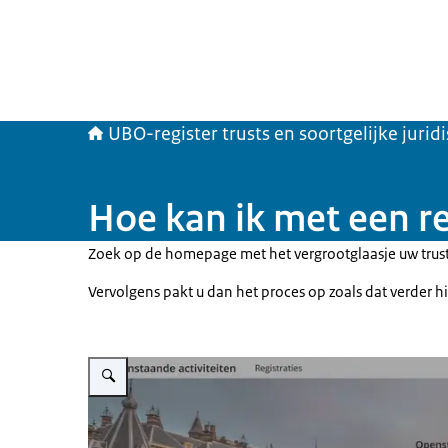
UBO-register trusts en soortgelijke jurid
Hoe kan ik met een re
Zoek op de homepage met het vergrootglaasje uw trust 
Vervolgens pakt u dan het proces op zoals dat verder h
Vergroot afbeelding Screenshot van een deel van het scherm on