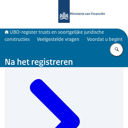
Naar de homepage van UBO-register 
Ministerie van Financiën
UBO-register trusts en soortgelijke juridische
constructies
Veelgestelde vragen
Voordat u begint
Vu
Na het registreren