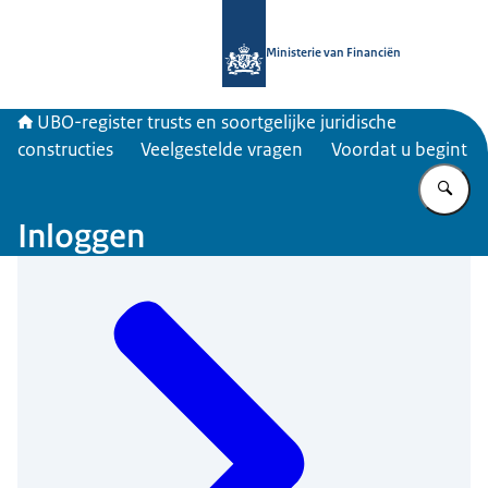
Naar de homepage van UBO-register 
Ministerie van Financiën
UBO-register trusts en soortgelijke juridische
constructies
Veelgestelde vragen
Voordat u begint
Vu
Inloggen