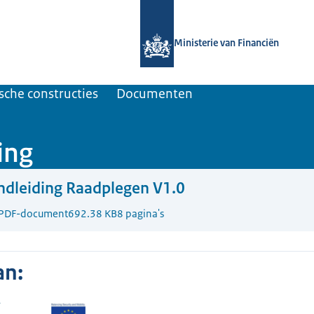
Naar de homepage van UBO-register t
Ministerie van Financiën
ische constructies
Documenten
ing
dleiding Raadplegen V1.0
PDF-document
692.38 KB
8 pagina's
an: